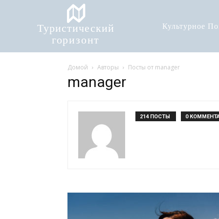
Туристический
Культурное П
горизонт
Домой
Авторы
Посты от manager
manager
214 ПОСТЫ
0 КОММЕНТ