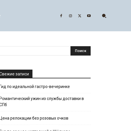
е
Свежие записи
Гид по идеальной гастро-вечеринке
Романтический ужин из службы доставки в
СПб
Цена релокации без розовых очков