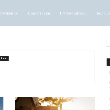
огружение
Подготовка
Путеводители
Больш
АРИИ