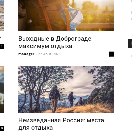
?
Выходные в Доброграде:
максимум отдыха
1
manager
-
27 июня, 2025
0
Неизведанная Россия: места
для отдыха
0