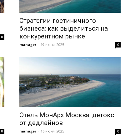
х
Стратегии гостиничного
бизнеса: как выделиться на
конкурентном рынке
0
manager
-
19 июня, 2025
0
Отель МонАрх Москва: детокс
от дедлайнов
manager
-
16 июня, 2025
0
0