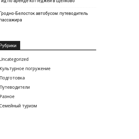
Гид по аренде коттеджей в Щёлково
Гродно-Белосток автобусом: путеводитель
пассажира
Рубрики
Uncategorized
Культурное погружение
Подготовка
Путеводители
Разное
Семейный туризм