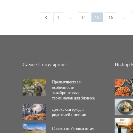
...
...
1
14
15
16
Самое Популярное:
Выбор Р
Преимущества и
особенности
эквайринговых
терминалов для бизнеса
Детокс-лагеря для
родителей с детьми
Советы по безопасному