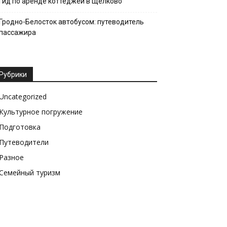
Гид по аренде коттеджей в Щёлково
Гродно-Белосток автобусом: путеводитель
пассажира
Рубрики
Uncategorized
Культурное погружение
Подготовка
Путеводители
Разное
Семейный туризм