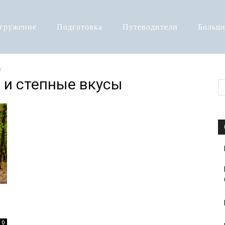
огружение
Подготовка
Путеводители
Больш
ы
 и степные вкусы
0