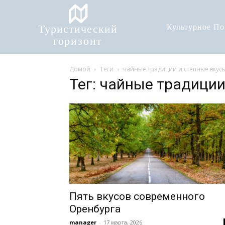
Туристический
Культурное П
горизонт
Домой
Теги
чайные традиции и степные вкус
Тег: чайные традиции
Пять вкусов современного
Оренбурга
manager
-
17 марта, 2026