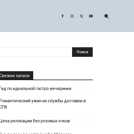
е
Свежие записи
Гид по идеальной гастро-вечеринке
Романтический ужин из службы доставки в
СПб
Цена релокации без розовых очков