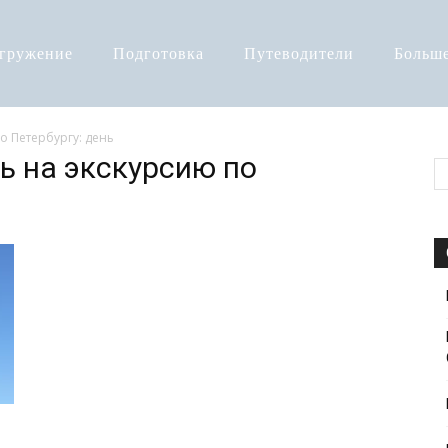
огружение
Подготовка
Путеводители
Больш
о Петербургу: день
ть на экскурсию по