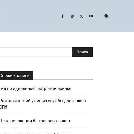
е
Свежие записи
Гид по идеальной гастро-вечеринке
Романтический ужин из службы доставки в
СПб
Цена релокации без розовых очков