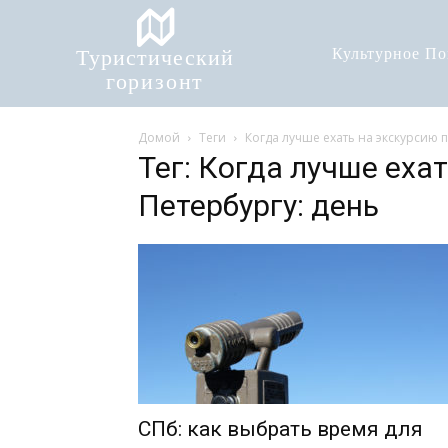
Туристический
Культурное П
горизонт
Домой
Теги
Когда лучше ехать на экскурсию п
Тег: Когда лучше еха
Петербургу: день
СПб: как выбрать время для