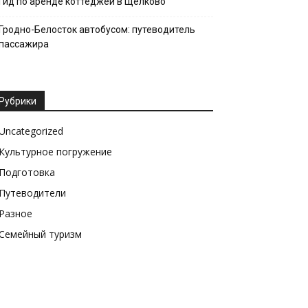
Гид по аренде коттеджей в Щёлково
Гродно-Белосток автобусом: путеводитель
пассажира
Рубрики
Uncategorized
Культурное погружение
Подготовка
Путеводители
Разное
Семейный туризм