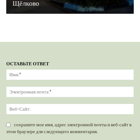
Щёлково
ОСТАВЬТЕ ОТВЕТ
Им
Эл
поч
Ве
Са
сохраните мое имя, адрес электронной почты и веб-сайт в
этом браузере для следующего комментария.