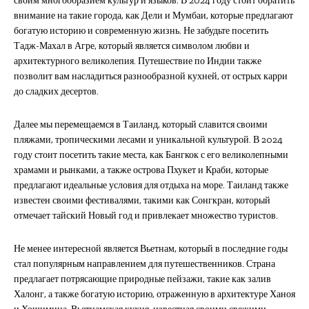
своим многообразием культур и языков. В 2024 году стоит обратить
внимание на такие города, как Дели и Мумбаи, которые предлагают
богатую историю и современную жизнь. Не забудьте посетить
Тадж-Махал в Агре, который является символом любви и
архитектурного великолепия. Путешествие по Индии также
позволит вам насладиться разнообразной кухней, от острых карри
до сладких десертов.
Далее мы перемещаемся в Таиланд, который славится своими
пляжами, тропическими лесами и уникальной культурой. В 2024
году стоит посетить такие места, как Бангкок с его великолепными
храмами и рынками, а также острова Пхукет и Краби, которые
предлагают идеальные условия для отдыха на море. Таиланд также
известен своими фестивалями, такими как Сонгкран, который
отмечает тайский Новый год и привлекает множество туристов.
Не менее интересной является Вьетнам, который в последние годы
стал популярным направлением для путешественников. Страна
предлагает потрясающие природные пейзажи, такие как залив
Халонг, а также богатую историю, отраженную в архитектуре Ханоя