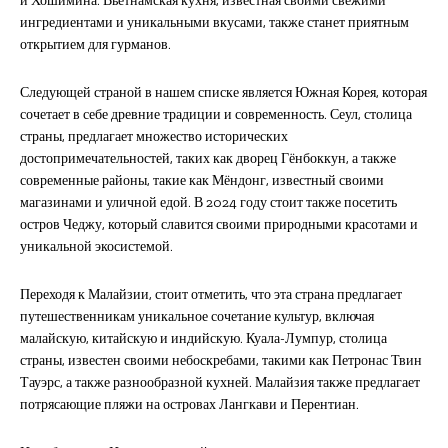
и Хошимина. Вьетнамская кухня, известная своими свежими
ингредиентами и уникальными вкусами, также станет приятным
открытием для гурманов.
Следующей страной в нашем списке является Южная Корея, которая
сочетает в себе древние традиции и современность. Сеул, столица
страны, предлагает множество исторических
достопримечательностей, таких как дворец Гёнбоккун, а также
современные районы, такие как Мёндонг, известный своими
магазинами и уличной едой. В 2024 году стоит также посетить
остров Чеджу, который славится своими природными красотами и
уникальной экосистемой.
Переходя к Малайзии, стоит отметить, что эта страна предлагает
путешественникам уникальное сочетание культур, включая
малайскую, китайскую и индийскую. Куала-Лумпур, столица
страны, известен своими небоскребами, такими как Петронас Твин
Тауэрс, а также разнообразной кухней. Малайзия также предлагает
потрясающие пляжи на островах Лангкави и Перентиан.