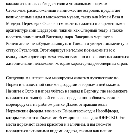
каждая из которых обладает своим уникальным шармом.
Стокгольм, расположенный на множестве островов, предлагает
великолепные виды и множество музеев, таких как Музей Ваза и
Модерн. Переходя к Осло, вы сможете насладиться современными
архитектурными шедеврами, такими как Оперный театр, а также
посетить знаменитый Вигеланд-парк. Завершив маршрут в
Копенгагене, не забудьте заглянуть в Тиволи и увидеть знаменитую
статую Русалочки. Этот маршрут не только познакомит вас с
культурными достопримечательностями, но и позволит насладиться
живописными пейзажами, которые характерны для северных стран.
Следующим интересным маршрутом является путешествие по
Норвегии, известной своими фьордами и горными пейзажами.
Начните с Осло и направляйтесь на запад к Бергену, где вы сможете
насладиться атмосферой старого города и попробовать свежие
морепродукты на рыбном рынке. Далее, отправляйтесь в
Норвежские фьорды, такие как Гейрангерфьорд и Нэройфьорд,
которые являются объектами Всемирного наследия ЮНЕСКО. Эти
места поражают своей красотой и величием, и вы сможете
насладиться активными видами отдыха, такими как пешие