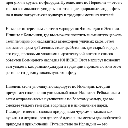
прогулки и круизы по фьордам. Путешествие по Норвегии — это не
только возможность увидеть потрясающие природные ландшафты,
но и шанс погрузиться в культуру и традиции местных жителей.
Не менее интересным является маршрут по Финляндии и Эстонии.
Начните с Хельсинки, где вы сможете посетить знаменитую церковь
Темппелиаукио и насладиться атмосферой уличных кафе. Затем
возьмите паром до Таллина, столицы Эстонии, где старый город с
его средневековыми улочками и архитектурой внесен в список
объектов Всемирного наследия ЮНЕСКО. Этот маршрут позволит
вам увидеть, как разные культуры и традиции переплетаются в этом
регионе, создавая уникальную атмосферу.
Наконец, стоит упомянуть о маршруте по Исландии, который
предлагает совершенно уникальный опыт. Начните с Рейкьявика, а
затем отправляйтесь в путешествие по Золотому кольцу, где вы
сможете увидеть гейзеры, водопады и национальные парки.
Исландия известна своими природными чудесами, такими как
вулканы и ледники, что делает её идеальным местом для любителей
природы и приключений. Путешествие по Исландии — это