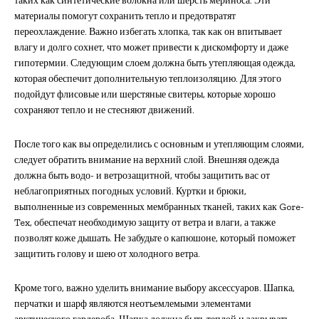
таких как синтетические волокна или шерсть мериноса. Эти
материалы помогут сохранить тепло и предотвратят
переохлаждение. Важно избегать хлопка, так как он впитывает
влагу и долго сохнет, что может привести к дискомфорту и даже
гипотермии. Следующим слоем должна быть утепляющая одежда,
которая обеспечит дополнительную теплоизоляцию. Для этого
подойдут флисовые или шерстяные свитеры, которые хорошо
сохраняют тепло и не стесняют движений.
После того как вы определились с основным и утепляющим слоями,
следует обратить внимание на верхний слой. Внешняя одежда
должна быть водо- и ветрозащитной, чтобы защитить вас от
неблагоприятных погодных условий. Куртки и брюки,
выполненные из современных мембранных тканей, таких как Gore-
Tex, обеспечат необходимую защиту от ветра и влаги, а также
позволят коже дышать. Не забудьте о капюшоне, который поможет
защитить голову и шею от холодного ветра.
Кроме того, важно уделить внимание выбору аксессуаров. Шапка,
перчатки и шарф являются неотъемлемыми элементами