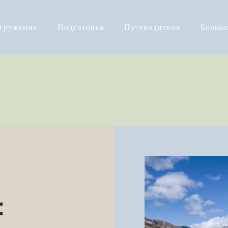
огружение
Подготовка
Путеводители
Больш
: