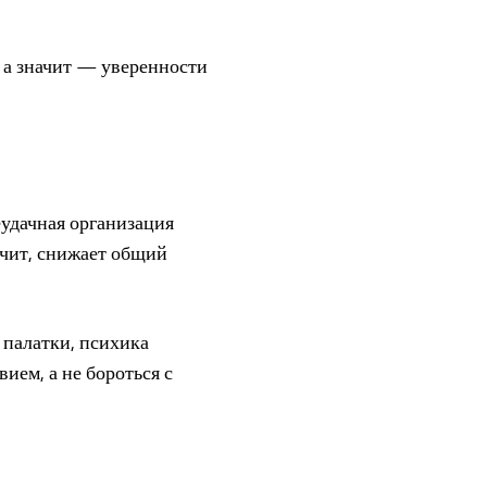
 а значит — уверенности
еудачная организация
ачит, снижает общий
 палатки, психика
ием, а не бороться с