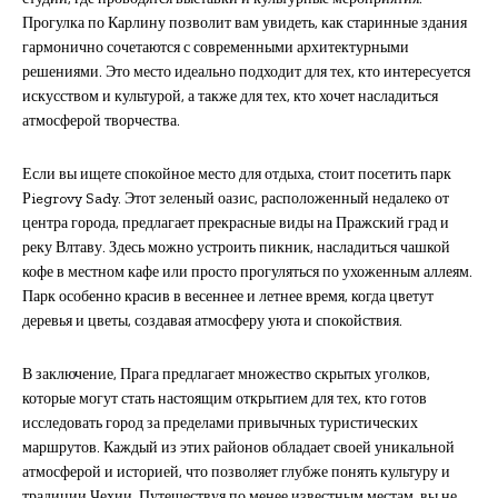
Прогулка по Карлину позволит вам увидеть, как старинные здания
гармонично сочетаются с современными архитектурными
решениями. Это место идеально подходит для тех, кто интересуется
искусством и культурой, а также для тех, кто хочет насладиться
атмосферой творчества.
Если вы ищете спокойное место для отдыха, стоит посетить парк
Рiegrovy Sady. Этот зеленый оазис, расположенный недалеко от
центра города, предлагает прекрасные виды на Пражский град и
реку Влтаву. Здесь можно устроить пикник, насладиться чашкой
кофе в местном кафе или просто прогуляться по ухоженным аллеям.
Парк особенно красив в весеннее и летнее время, когда цветут
деревья и цветы, создавая атмосферу уюта и спокойствия.
В заключение, Прага предлагает множество скрытых уголков,
которые могут стать настоящим открытием для тех, кто готов
исследовать город за пределами привычных туристических
маршрутов. Каждый из этих районов обладает своей уникальной
атмосферой и историей, что позволяет глубже понять культуру и
традиции Чехии. Путешествуя по менее известным местам, вы не