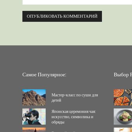
Комментарий:
Самое Популярное:
Выбор Р
Мастер-класс по суши для
детей
Японская церемония чая:
искусство, символика и
обряды