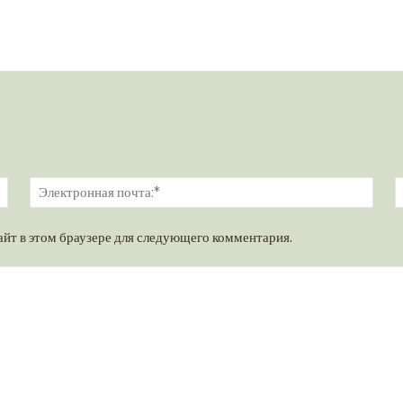
Имя:*
Элек
почт
айт в этом браузере для следующего комментария.