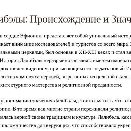
ибэлы: Происхождение и Зна
 в сердце Эфиопии, представляет собой уникальный исто
кает внимание исследователей и туристов со всего мира. 
льными церквями, был основан в XII-XIII веках и стал 
 История Лалибэлы неразрывно связана с именем императ
 вдохновлен видением, призывающим его создать новый И
ельства комплекса церквей, вырезанных из цельной скалы,
итектурного мастерства и религиозной преданности.
му пониманию значения Лалибэлы, стоит отметить, что это
опии. В то время как многие страны переживали религио
алась верной своим традициям и культуре. Лалибэла, как
м паломничества для верующих, что способствовало укре