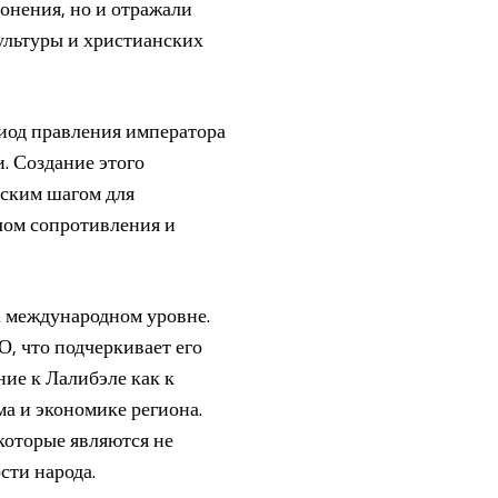
онения, но и отражали
ультуры и христианских
риод правления императора
. Создание этого
еским шагом для
лом сопротивления и
а международном уровне.
, что подчеркивает его
ие к Лалибэле как к
ма и экономике региона.
которые являются не
сти народа.