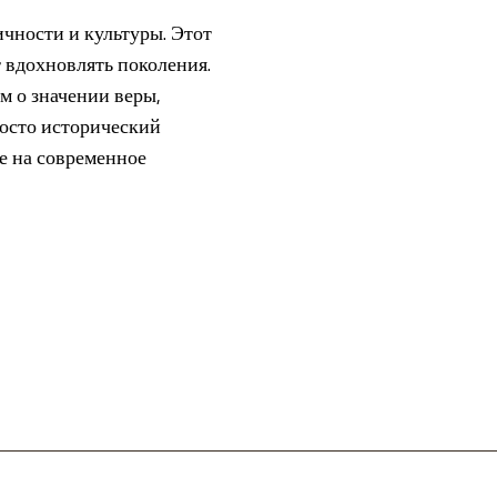
чности и культуры. Этот
 вдохновлять поколения.
м о значении веры,
росто исторический
е на современное