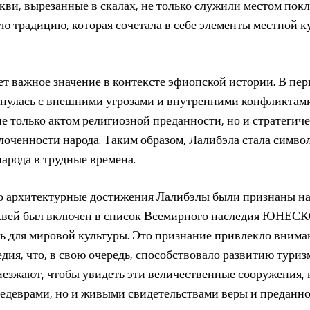
кви, вырезанные в скалах, не только служили местом покл
 традицию, которая сочетала в себе элементы местной к
ет важное значение в контексте эфиопской истории. В пе
нулась с внешними угрозами и внутренними конфликтами
не только актом религиозной преданности, но и стратегич
лоченности народа. Таким образом, Лалибэла стала симво
арода в трудные времена.
то архитектурные достижения Лалибэлы были признаны н
рквей был включен в список Всемирного наследия ЮНЕСКО
ь для мировой культуры. Это признание привлекло вниман
дия, что, в свою очередь, способствовало развитию туриз
иезжают, чтобы увидеть эти величественные сооружения, 
едеврами, но и живыми свидетельствами веры и преданно