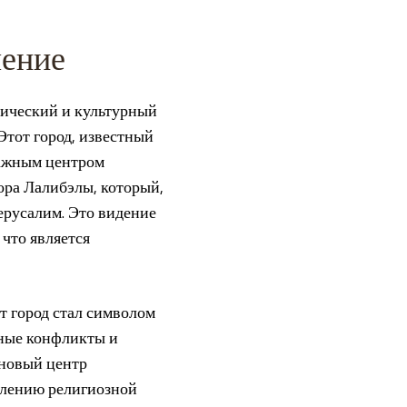
чение
рический и культурный
Этот город, известный
важным центром
ора Лалибэлы, который,
ерусалим. Это видение
 что является
т город стал символом
зные конфликты и
 новый центр
плению религиозной