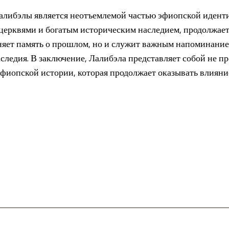
алибэлы является неотъемлемой частью эфиопской иденти
 церквями и богатым историческим наследием, продолжает
няет память о прошлом, но и служит важным напоминание
аследия. В заключение, Лалибэла представляет собой не п
эфиопской истории, которая продолжает оказывать влияни