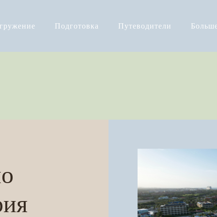
огружение
Подготовка
Путеводители
Больш
по
рия