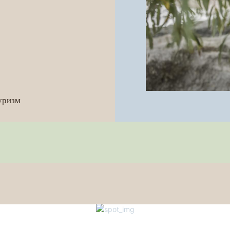
е
уризм