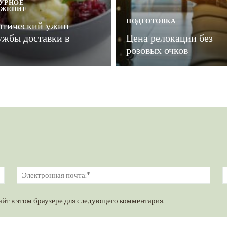
УРНОЕ
УЖЕНИЕ
ПОДГОТОВКА
нтический ужин
ужбы доставки в
Цена релокации без
розовых очков
Имя:*
Элек
почт
айт в этом браузере для следующего комментария.