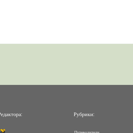
едактора:
Рубрики:
Путеводители