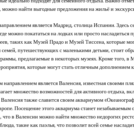
рые идеально подходят для семейного отдыха. Важно отмети
е, можно найти выгодные предложения на жильё и экскурс
правлением является Мадрид, столица Испании. Здесь се
где можно покататься на лодках или просто насладиться 
еев, таких как Музей Прадо и Музей Тиссена, которые мо
ля семей, путешествующих с маленькими детьми, стоит об
раммы, предлагаемые в некоторых музеях. Кроме того, в 
роприятия, которые могут стать отличным дополнением к
м направлением является Валенсия, известная своими пл
лагает множество возможностей для активного отдыха, вк
 Валенсия также славится своим аквариумом «Океанограф
ропе. Посещение этого аквариума станет незабываемым о
, что в Валенсии можно найти множество недорогих ресто
люда, такие как паэлья, что позволит всей семье наслади