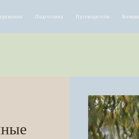
огружение
Подготовка
Путеводители
Больш
йные