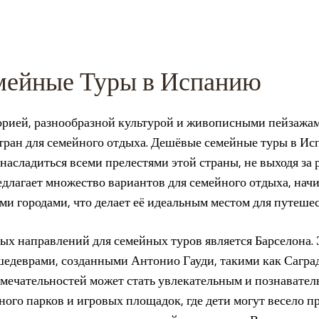
ейные Туры в Испанию
торией, разнообразной культурой и живописными пейзажам
тран для семейного отдыха. Дешёвые семейные туры в И
асладиться всеми прелестями этой страны, не выходя за
едлагает множество вариантов для семейного отдыха, нач
ми городами, что делает её идеальным местом для путешес
х направлений для семейных туров является Барселона. 
едеврами, созданными Антонио Гауди, такими как Саград
мечательностей может стать увлекательным и познавател
ного парков и игровых площадок, где дети могут весело п