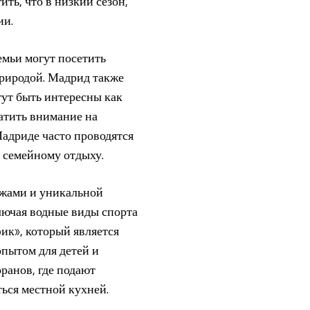
ть, что в низкий сезон,
ии.
мьи могут посетить
природой. Мадрид также
гут быть интересны как
ратить внимание на
Мадриде часто проводятся
 семейному отдыху.
яжами и уникальной
лючая водные виды спорта
ик», который является
пытом для детей и
ранов, где подают
ться местной кухней.