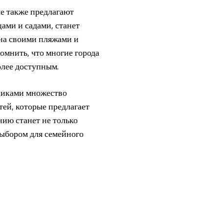
ые также предлагают
ами и садами, станет
тна своими пляжами и
омнить, что многие города
олее доступным.
никами множество
ей, которые предлагает
нию станет не только
выбором для семейного