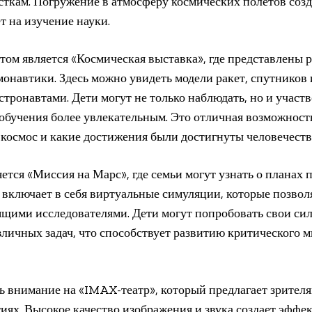
сткам. Погружение в атмосферу космических полетов соз
т на изучение науки.
м является «Космическая выставка», где представлены р
монавтики. Здесь можно увидеть модели ракет, спутников 
стронавтами. Дети могут не только наблюдать, но и участ
с обучения более увлекательным. Это отличная возможност
т космос и какие достижения были достигнуты человечеств
ется «Миссия на Марс», где семьи могут узнать о планах
 включает в себя виртуальные симуляции, которые позво
ящими исследователями. Дети могут попробовать свои си
зличных задач, что способствует развитию критического
ть внимание на «IMAX-театр», который предлагает зрите
иях. Высокое качество изображения и звука создает эффе