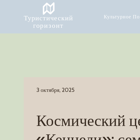
Туристический
Культурное П
горизонт
3 октября, 2025
Космический ц
«Кеннеди»: се