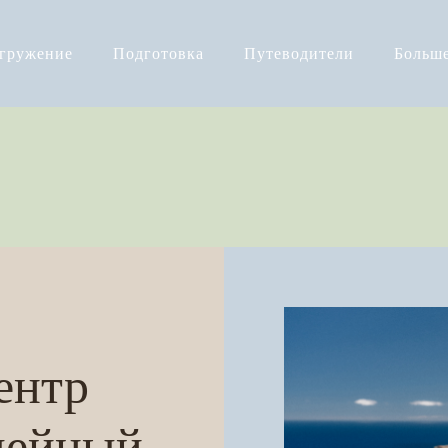
огружение
Подготовка
Путеводители
Больш
ентр
мейный