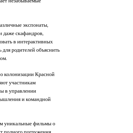
дает незабываемые
азличные экспонаты,
и даже скафандров,
вовать в интерактивных
ь для родителей объяснить
ом.
 по колонизации Красной
ляют участникам
лы в управлении
 мышления и командной
лям уникальные фильмы о
кт полного погружения,