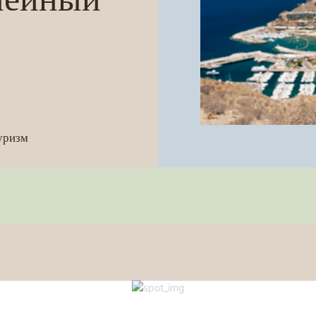
уризм