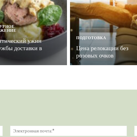
УРНОЕ
УЖЕНИЕ
ПОДГОТОВКА
нтический ужин
ужбы доставки в
Цена релокации без
розовых очков
Имя:*
Элек
почт