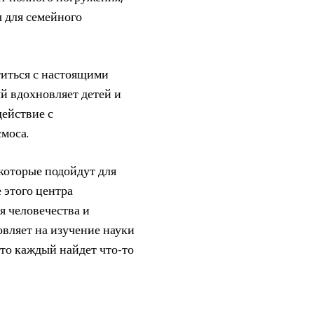
 для семейного
титься с настоящими
й вдохновляет детей и
действие с
моса.
которые подойдут для
е этого центра
я человечества и
вляет на изучение науки
что каждый найдет что-то