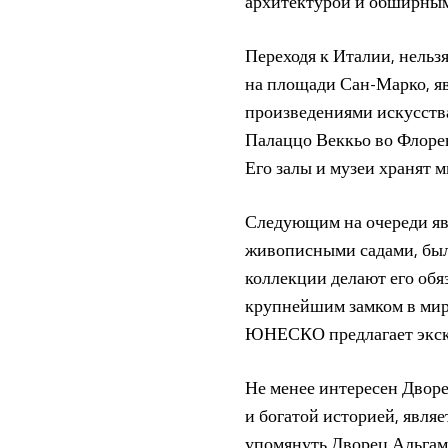
архитектурой и обширными
Переходя к Италии, нельз
на площади Сан-Марко, яв
произведениями искусства
Палаццо Веккьо во Флоре
Его залы и музеи хранят 
Следующим на очереди яв
живописными садами, был
коллекции делают его обя
крупнейшим замком в мире
ЮНЕСКО предлагает экску
Не менее интересен Дворе
и богатой историей, являе
упомянуть Дворец Альгамб