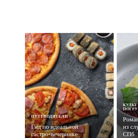
КУЛЬТ
ПОГР
ПУТЕВОДИТЕЛИ
Рома
Гид по идеальной
из сл
гастро-вечеринке
СПб