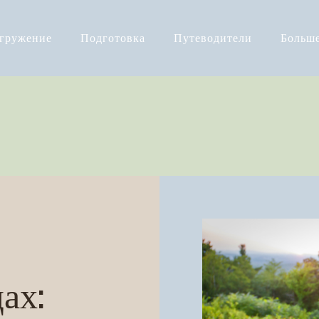
огружение
Подготовка
Путеводители
Больш
ах: