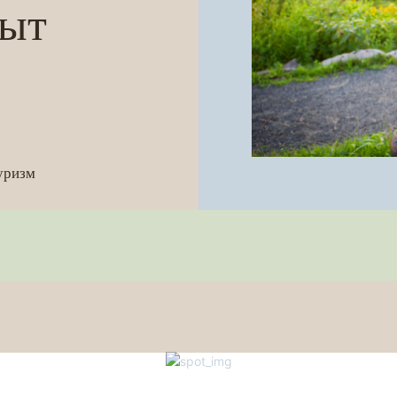
пыт
уризм