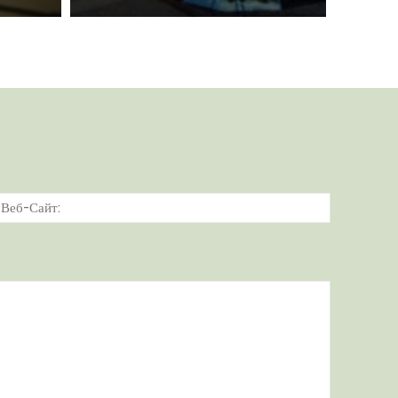
тронная
Веб-
а:*
Сайт: