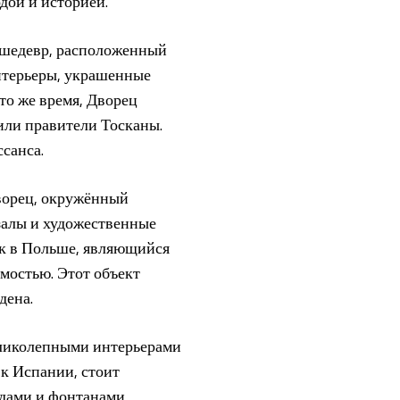
дой и историей.
й шедевр, расположенный
интерьеры, украшенные
то же время, Дворец
или правители Тосканы.
санса.
ворец, окружённый
залы и художественные
рк в Польше, являющийся
мостью. Этот объект
дена.
великолепными интерьерами
 к Испании, стоит
адами и фонтанами,