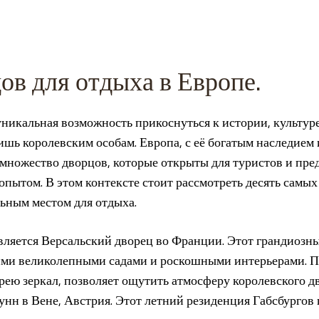
ов для отдыха в Европе.
никальная возможность прикоснуться к истории, культур
ишь королевским особам. Европа, с её богатым наследием
 множество дворцов, которые открыты для туристов и пр
опытом. В этом контексте стоит рассмотреть десять самы
льным местом для отдыха.
вляется Версальский дворец во Франции. Этот грандиозн
оими великолепными садами и роскошными интерьерами. Пр
ею зеркал, позволяет ощутить атмосферу королевского дво
н в Вене, Австрия. Этот летний резиденция Габсбургов 