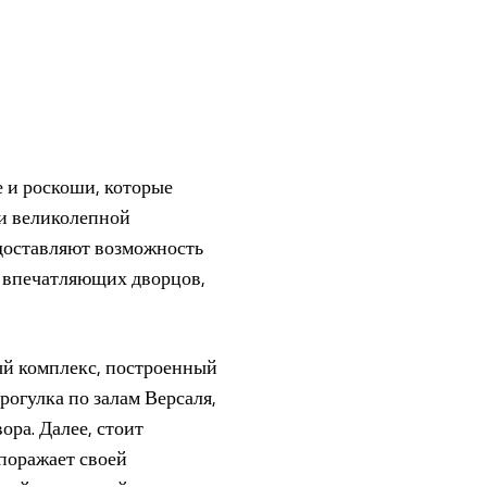
е и роскоши, которые
 и великолепной
едоставляют возможность
х впечатляющих дворцов,
ый комплекс, построенный
огулка по залам Версаля,
ра. Далее, стоит
поражает своей