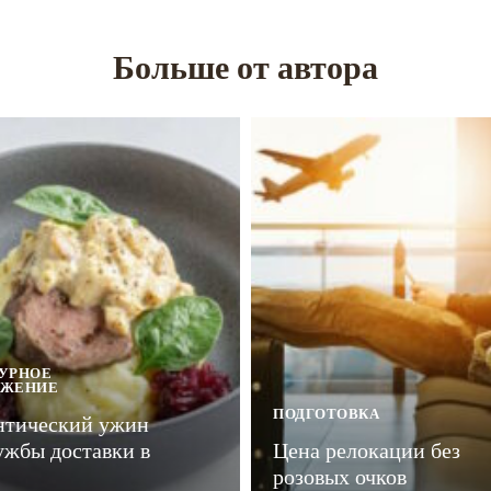
Больше от автора
УРНОЕ
УЖЕНИЕ
ПОДГОТОВКА
нтический ужин
ужбы доставки в
Цена релокации без
розовых очков