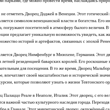
 парками, где можно провести время, наслаждаясь приро
я не отметить Дворец Доджей в Венеции. Этот готически
ляется символом венецианской власти и богатства. Его 
, погружают посетителей в атмосферу былого величия. В 
нции предлагает уникальную возможность увидеть, как ж
множество историй и артефактов, связанных с эпохой Ренес
ляется Дворец Нимфенбург в Мюнхене, Германия. Этот д
 летней резиденцией баварских королей. Его роскошные 
зательным для посещения. В то же время, Дворец Мальбо
, впечатляет своей масштабностью и исторической значи
рсии, которые позволяют узнать о жизни Тевтонского ор
ц Палаццо Реале в Неаполе, Италия. Этот дворец, с его 
тся важной частью культурного наследия города. Переходя
ра в Гранаде. Этот мавританский дворец, окружённый с