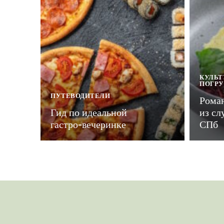
КУЛЬТ
ПОГР
ПУТЕВОДИТЕЛИ
Рома
Гид по идеальной
из сл
гастро-вечеринке
СПб