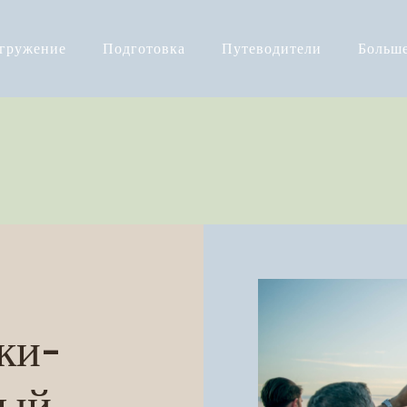
огружение
Подготовка
Путеводители
Больш
ки-
ный