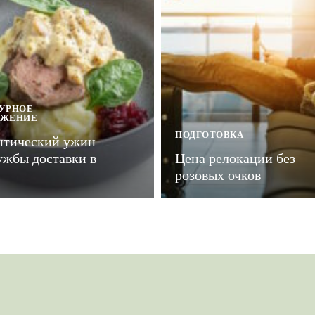
УРНОЕ
УЖЕНИЕ
ПОДГОТОВКА
нтический ужин
ужбы доставки в
Цена релокации без
розовых очков