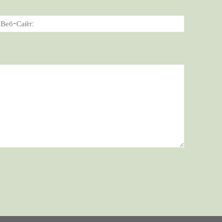
тронная
Веб-
а:*
Сайт: