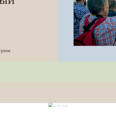
уризм