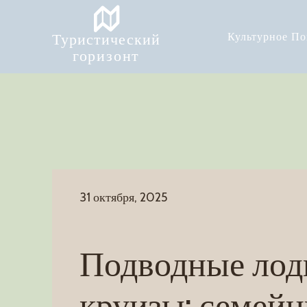
Туристический
Культурное П
горизонт
31 октября, 2025
Подводные лод
круизы: семей