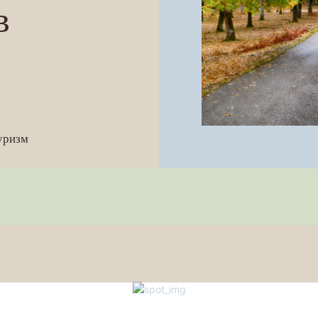
в
уризм