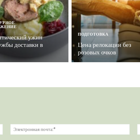
УРНОЕ
УЖЕНИЕ
ПОДГОТОВКА
нтический ужин
ужбы доставки в
Цена релокации без
розовых очков
Имя:*
Элек
почт