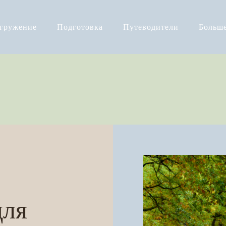
огружение
Подготовка
Путеводители
Больш
для