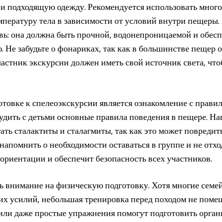
 и подходящую одежду. Рекомендуется использовать мног
мпературу тела в зависимости от условий внутри пещеры. 
вь: она должна быть прочной, водонепроницаемой и обес
. Не забудьте о фонариках, так как в большинстве пещер
астник экскурсии должен иметь свой источник света, чт
овке к спелеоэкскурсии является ознакомление с правил
удить с детьми основные правила поведения в пещере. Н
огать сталактиты и сталагмиты, так как это может повред
напомнить о необходимости оставаться в группе и не отход
ориентации и обеспечит безопасность всех участников.
ть внимание на физическую подготовку. Хотя многие семе
х усилий, небольшая тренировка перед походом не помеш
 или даже простые упражнения помогут подготовить орга