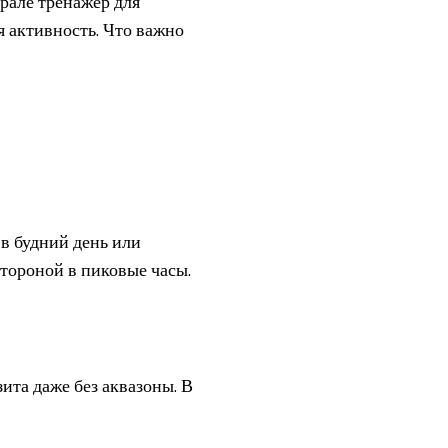
рале тренажёр для
я активность. Что важно
 в будний день или
стороной в пиковые часы.
ита даже без аквазоны. В