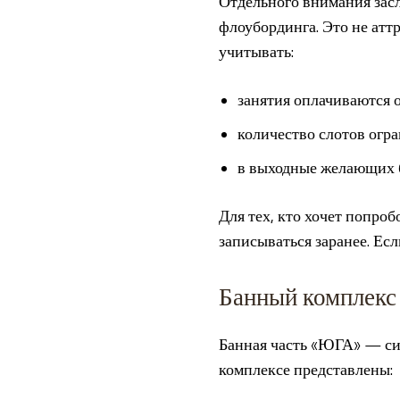
Отдельного внимания зас
флоубординга. Это не атт
учитывать:
занятия оплачиваются о
количество слотов огр
в выходные желающих б
Для тех, кто хочет попро
записываться заранее. Ес
Банный комплекс
Банная часть «ЮГА» — сил
комплексе представлены: