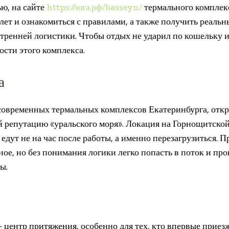
ью, на сайте
https://юга.рф/basseyn/
термального комплек
илет и ознакомиться с правилами, а также получить реаль
тренней логистики. Чтобы отдых не ударил по кошельку и 
сти этого комплекса.
а
овременных термальных комплексов Екатеринбурга, откр
 репутацию «уральского моря». Локация на Горнощитской
едут не на час после работы, а именно перезагрузиться. 
ое, но без понимания логики легко попасть в поток и про
ы.
 центр притяжения, особенно для тех, кто впервые приез