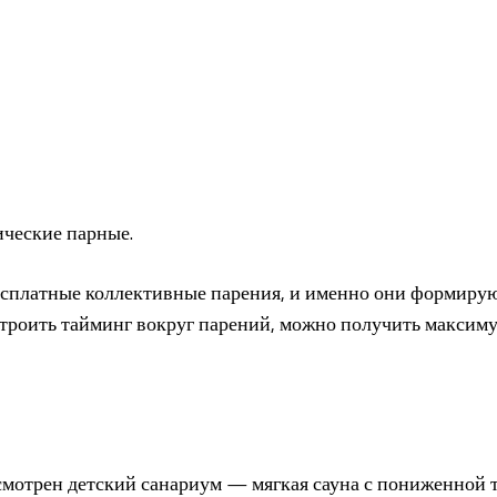
ческие парные.
есплатные коллективные парения, и именно они формирую
троить тайминг вокруг парений, можно получить максиму
смотрен детский санариум — мягкая сауна с пониженной т