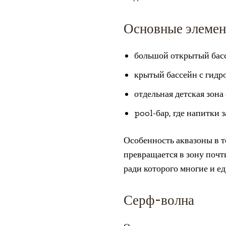
Основные элемен
большой открытый басс
крытый бассейн с гидр
отдельная детская зон
pool-бар, где напитки 
Особенность аквазоны в т
превращается в зону почт
ради которого многие и еду
Серф-волна