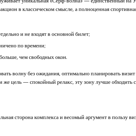
луживает уникальная «Серф-волна» — единственный на У
ракцион в классическом смысле, а полноценная спортивна
тдельно и не входят в основной билет;
аничено по времени;
ольше, чем свободных окон.
бовать волну без ожидания, оптимально планировать визит
ли же цель — спокойный релакс, эту зону лучше обходить 
ьная сторона комплекса и весомый аргумент в пользу виз