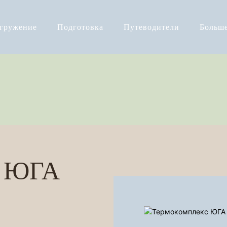
огружение
Подготовка
Путеводители
Больш
с ЮГА