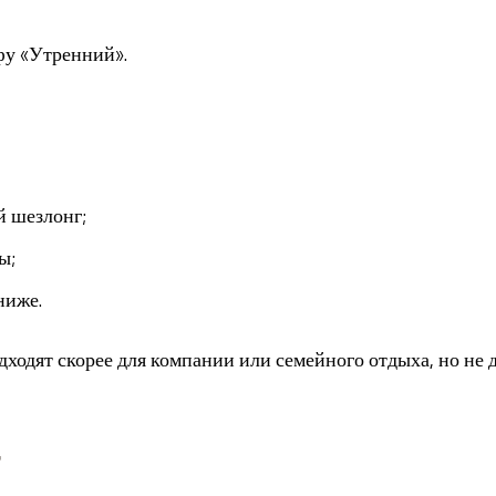
фу «Утренний».
 шезлонг;
ы;
ниже.
ходят скорее для компании или семейного отдыха, но не
т