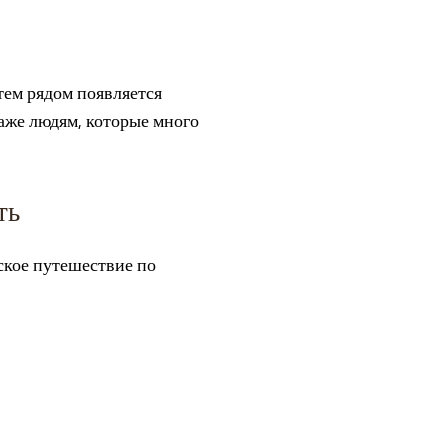
тем рядом появляется
аже людям, которые много
ть
ское путешествие по