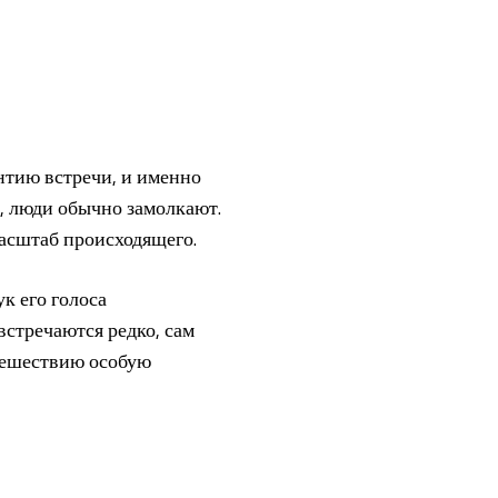
нтию встречи, и именно
й, люди обычно замолкают.
масштаб происходящего.
к его голоса
встречаются редко, сам
утешествию особую