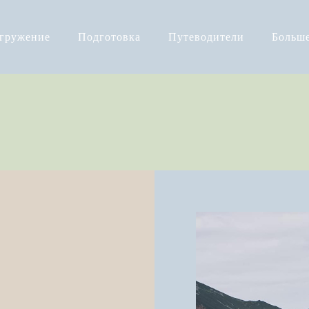
огружение
Подготовка
Путеводители
Больш