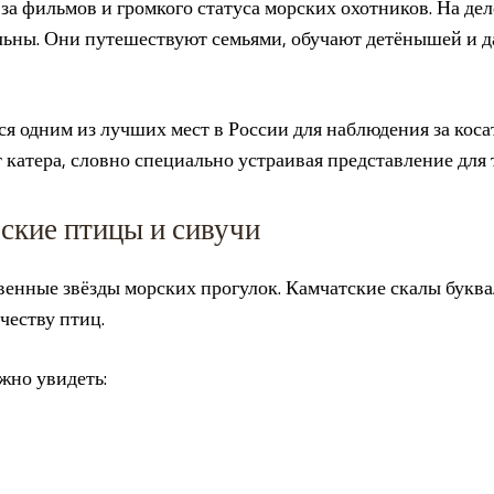
-за фильмов и громкого статуса морских охотников. На де
льны. Они путешествуют семьями, обучают детёнышей и 
я одним из лучших мест в России для наблюдения за коса
катера, словно специально устраивая представление для 
рские птицы и сивучи
венные звёзды морских прогулок. Камчатские скалы букв
честву птиц.
жно увидеть: