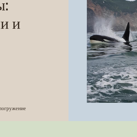
ы:
ми и
 погружение