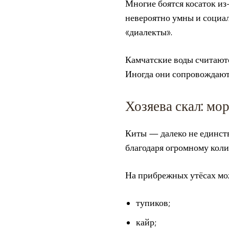
Многие боятся косаток из
невероятно умны и социа
«диалекты».
Камчатские воды считаютс
Иногда они сопровождают 
Хозяева скал: мо
Киты — далеко не единст
благодаря огромному коли
На прибрежных утёсах мо
тупиков;
кайр;