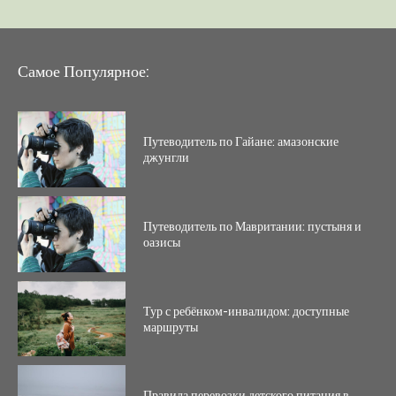
Самое Популярное:
Путеводитель по Гайане: амазонские
джунгли
Путеводитель по Мавритании: пустыня и
оазисы
Тур с ребёнком-инвалидом: доступные
маршруты
Правила перевозки детского питания в